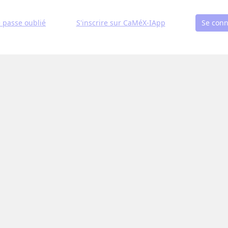
 passe oublié
S'inscrire sur CaMéX-IApp
Se conn